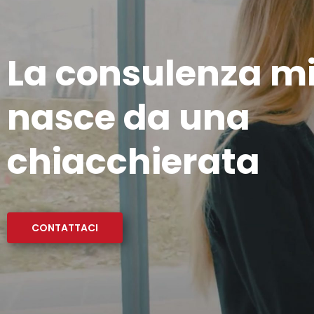
La consulenza mi
nasce da una
chiacchierata
CONTATTACI