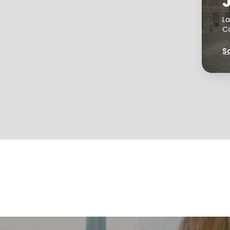
STRATEGIE DI INGRESSO IN UN NUOVO MERCATO
La
Ca
SERVIZI DI CONSULENZA LEGALE
Sc
PRESS
SCRIVONO DI NOI
PUBBLICAZIONI