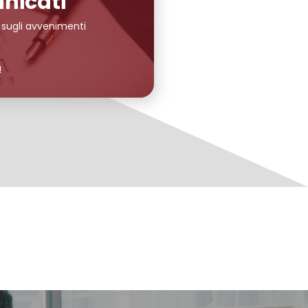
nicati
 sugli avvenimenti
ù