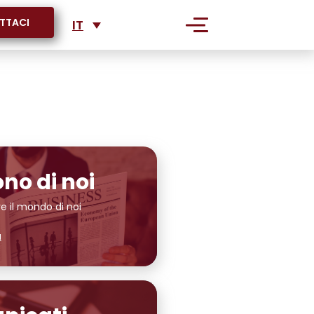
TTACI
IT
I
IENDE
ono di noi
e il mondo di noi
ù