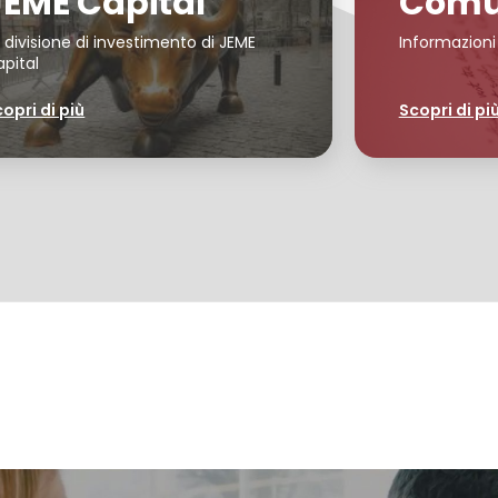
JEME Capital
Comu
 divisione di investimento di JEME
Informazioni
pital
opri di più
Scopri di pi
JOIN US
EVENTI