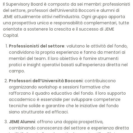
Il Supervisory Board è composto da sei membri: professionisti
PIANO DI MARKETING
del settore, professori dell’Università Bocconi e alumni di
JEME attualmente attivi nell’industria. Ogni gruppo apporta
STRATEGIE DI INGRESSO IN UN NUOVO MERCATO
CONTATTACI
una prospettiva unica e responsabilità complementari, tutte
SERVIZI DI CONSULENZA LEGALE
orientate a sostenere la crescita e il successo di JEME
Capital.
Professionisti del settore
: valutano le attività del fondo,
condividono la propria esperienza e fanno da mentori ai
membri del team. Il loro obiettivo è fornire strumenti
pratici e insight operativi basati sull’esperienza diretta nel
campo.
Professori dell’Università Bocconi
: contribuiscono
organizzando workshop e sessioni formative che
rafforzano il quadro educativo del fondo. Il loro supporto
accademico è essenziale per sviluppare competenze
tecniche solide e garantire che le iniziative del fondo
siano strutturate ed efficaci.
JEME Alumni
: offrono una doppia prospettiva,
combinando conoscenza del settore e esperienza diretta