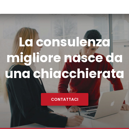
La consulenza
migliore nasce da
una chiacchierata
CONTATTACI