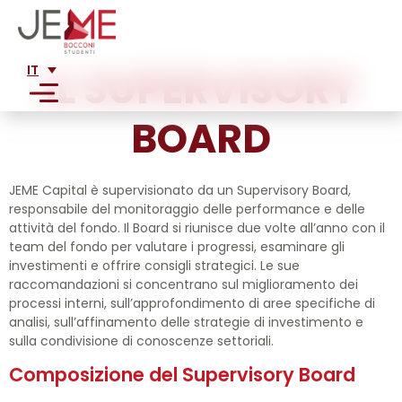
IT
IL SUPERVISORY
BOARD
SERVIZI
ANALISI DEL MERCATO
JEME Capital è supervisionato da un Supervisory Board,
ABOUT US
responsabile del monitoraggio delle performance e delle
ANALISI DI FATTIBILITÀ TECNICA ED ECONOMICA
attività del fondo. Il Board si riunisce due volte all’anno con il
MISSION
ANALISI DI POSIZIONAMENTO STRATEGICO SUL
team del fondo per valutare i progressi, esaminare gli
CLIENTI
MERCATO
STORIA
investimenti e offrire consigli strategici. Le sue
GRANDI AZIENDE
raccomandazioni si concentrano sul miglioramento dei
ANALISI ECONOMICO FINANZIARIA
TEAM
PRESS
processi interni, sull’approfondimento di aree specifiche di
PMI
BUSINESS PLAN PER AZIENDE E STARTUP INNOVATIVE
ADVISORY
analisi, sull’affinamento delle strategie di investimento e
SCRIVONO DI NOI
sulla condivisione di conoscenze settoriali.
STARTUP
JOIN US
RISTRUTTURAZIONE AZIENDA
ALUMNI
PUBBLICAZIONI
PROGETTI
Composizione del Supervisory Board
SERVIZI CONSULENZIALI AZIENDALI NON
NETWORK
EVENTI
CONVENZIONALI